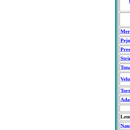
Mer
Pej
Pre
Str
Ton
Vel
Torr
Ada
Lem
Nau