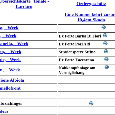
Übersichtskarte Tonale -
Ortlergeschütz
Lardaro
Eine Kanone kehrt zurü
10,4cm Skoda
o, Werk
o, Werk
Ex Forte Barba Di Fiori
sanella, Werk
Ex Forte Pozi Alti
ino, Werk
Straßensperre Strino
ale, Werk
Ex Forte Zaccarana
Nahkampfanlage am
on, Werk
Vermigliohang
ione Albiola
mellofront
bruchlager
ders