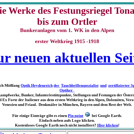
ie Werke des Festungsriegel Tona
bis zum Ortler
Bunkeranlagen vom 1. WK in den Alpen
erster Weltkrieg 1915 -1918
ur neuen aktuellen Sei
ich Mößlang
Optik Heydenreich
der
Tauchbrillenspezialist
und
zertifizierter S
Optiker
ampfwerke, Bunker, Infanteriestützpunkte, Stellungen und Festungen der Öster
d Ex Forte der Italiener aus dem ersten Weltkrieg in den Alpen, Dolomiten, Vero
Venezien und Friaul. Denkmäler in München, Bayern und dem Rest der Welt.
Für einige Einträge gibt es einen
Pin point
bei Google Earth.
Einfach neben aufs Logo klicken.
Kostenloses Google Earth noch nicht installiert?
Hier klicken
!