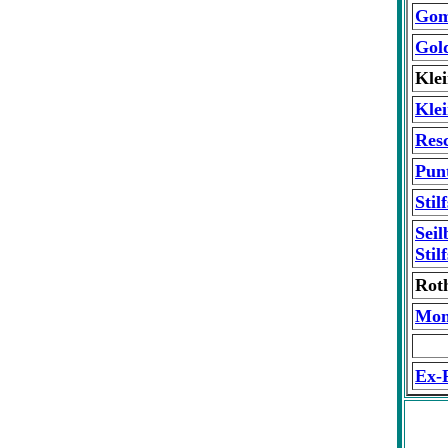
Gom
Gol
Kle
Klei
Res
Pun
Stil
Sei
Stil
Roth
Mon
Ex-F