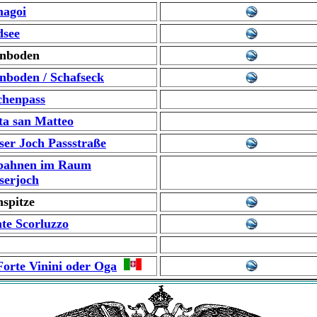
agoi
dsee
inboden
nboden / Schafseck
chenpass
ta san Matteo
fser Joch Passstraße
lbahnen im Raum
fserjoch
spitze
te Scorluzzo
orte Vinini oder Oga