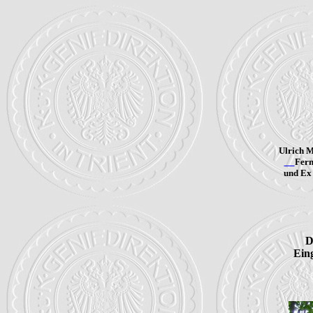
Ulrich 
Fern
und Ex 
D
Eing