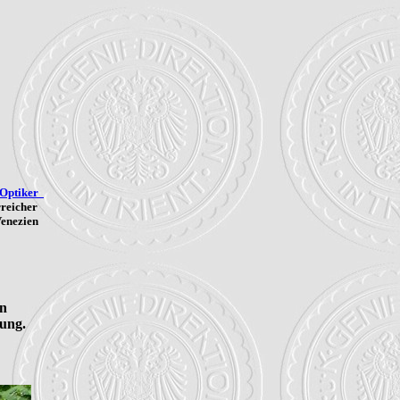
-Optiker
rreicher
Venezien
 

ung.
