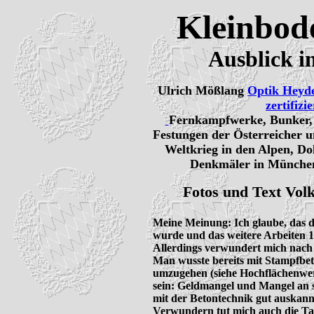
Kleinbode
Ausblick i
Ulrich Mößlang
Optik Heyd
zertifizi
Fernkampfwerke, Bunker, I
Festungen der Österreicher u
Weltkrieg in den Alpen, Do
Denkmäler in München
Fotos und Text Volk
Meine Meinung: Ich glaube, das di
wurde und das weitere Arbeiten 
Allerdings verwundert mich nach 
Man wusste bereits mit Stampfbet
umzugehen (siehe Hochflächenwer
sein: Geldmangel und Mangel an spe
mit der Betontechnik gut auskannt
Verwundern tut mich auch die Tats