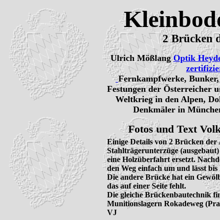
Kleinbode
2 Brücken 
Ulrich Mößlang
Optik Heyd
zertifizi
Fernkampfwerke, Bunker, I
Festungen der Österreicher u
Weltkrieg in den Alpen, Do
Denkmäler in München
Fotos und Text Volk
Einige Details von 2 Brücken der 
Stahlträgerunterzüge (ausgebaut)
eine Holzüberfahrt ersetzt. Nachd
den Weg einfach um und lässt bis 
Die andere Brücke hat ein Gewölbe 
das auf einer Seite fehlt.

Die gleiche Brückenbautechnik fin
Munitionslagern Rokadeweg (Pra
VJ