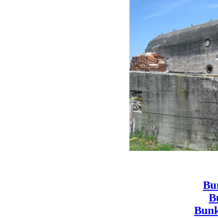
Bun
B
Bunke