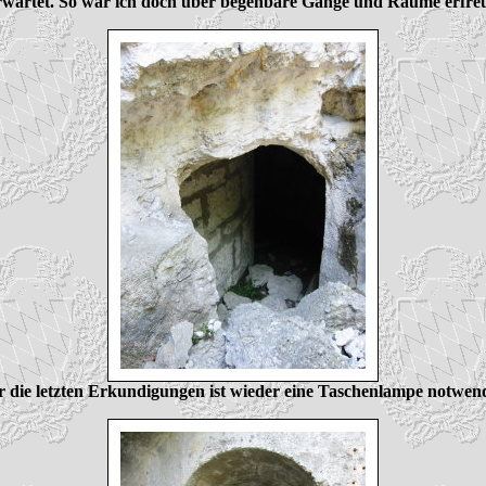
rwartet. So war ich doch über begehbare Gänge und Räume erfreu
r die letzten Erkundigungen ist wieder eine Taschenlampe notwend