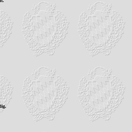
t.
ig.