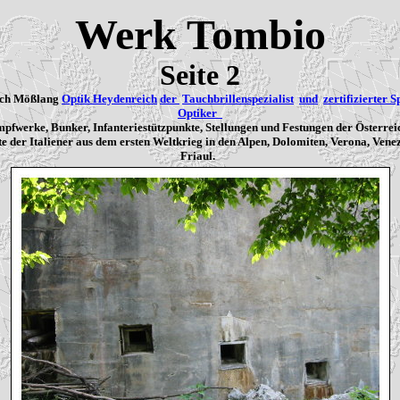
Werk Tombio
Seite 2
ich Mößlang
Optik Heydenreich
der
Tauchbrillenspezialist
und
zertifizierter S
Optiker
pfwerke, Bunker, Infanteriestützpunkte, Stellungen und Festungen der Österrei
e der Italiener aus dem ersten Weltkrieg in den Alpen, Dolomiten, Verona, Vene
Friaul.