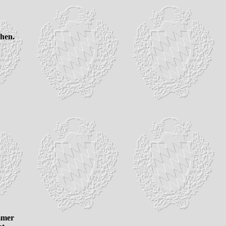
ehen.
mmer