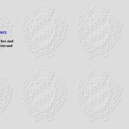
port-
cher und
zien und