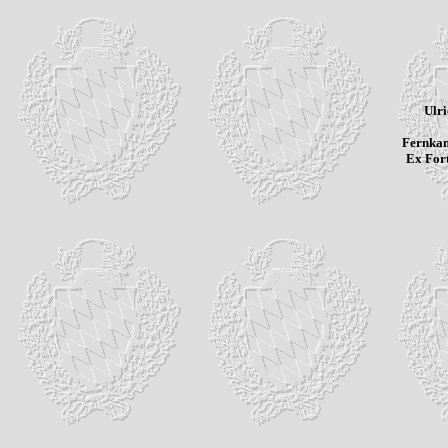
Ulr
Fernkam
Ex Fort