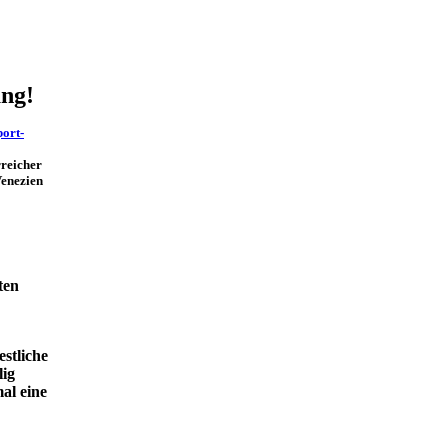
ng!
port-
rreicher
Venezien
ten
estliche
lig
mal eine