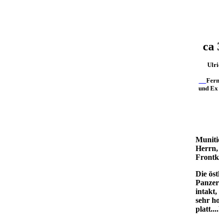
ca
Ulr
Fern
und Ex 
Muniti
Herrn, 
Frontk
Die öst
Panzeru
intakt,
sehr h
platt..