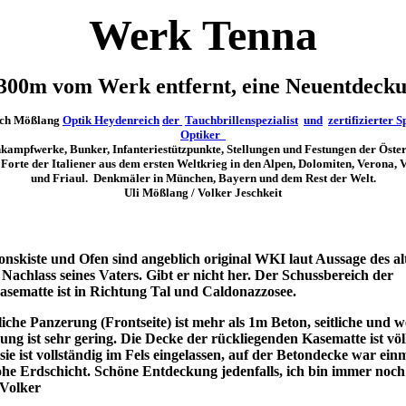
Werk Tenna
 300m vom Werk entfernt, eine Neuentdecku
ich Mößlang
Optik Heydenreich
der
Tauchbrillenspezialist
und
zertifizierter S
Optiker
kampfwerke, Bunker, Infanteriestützpunkte, Stellungen und Festungen der Öste
Forte der Italiener aus dem ersten Weltkrieg in den Alpen, Dolomiten, Verona, 
und Friaul. Denkmäler in München, Bayern und dem Rest der Welt.
Uli Mößlang / Volker Jeschkeit
onskiste und Ofen sind angeblich original WKI laut Aussage des al
Nachlass seines Vaters. Gibt er nicht her. Der Schussbereich der
asematte ist in Richtung Tal und Caldonazzosee.
liche Panzerung (Frontseite) ist mehr als 1m Beton, seitliche und w
ng ist sehr gering. Die Decke der rückliegenden Kasematte ist völ
 sie ist vollständig im Fels eingelassen, auf der Betondecke war ein
ohe Erdschicht. Schöne Entdeckung jedenfalls, ich bin immer noch
..Volker