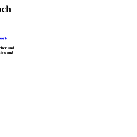
och
port-
cher und
zien und