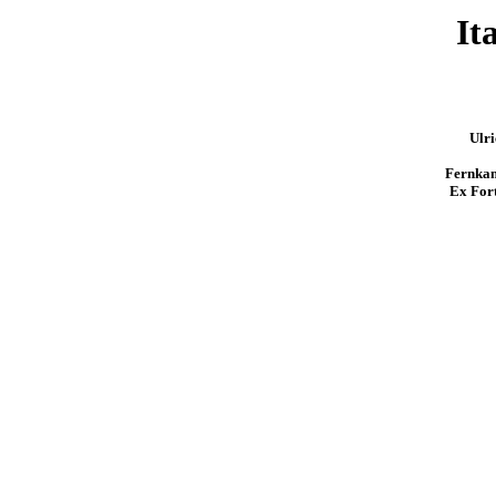
It
Ulr
Fernkam
Ex Fort