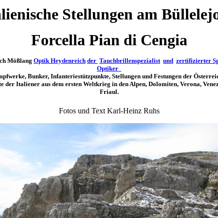
alienische Stellungen am Büllelej
Forcella Pian di Cengia
ich Mößlang
Optik Heydenreich
der
Tauchbrillenspezialist
und
zertifizierter S
Optiker
pfwerke, Bunker, Infanteriestützpunkte, Stellungen und Festungen der Österrei
e der Italiener aus dem ersten Weltkrieg in den Alpen, Dolomiten, Verona, Vene
Friaul.
Fotos und Text Karl-Heinz Ruhs