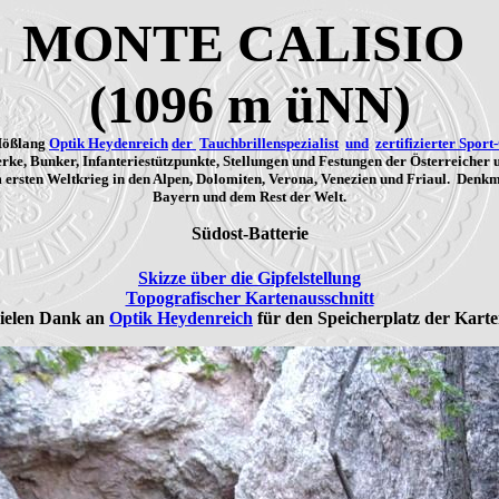
MONTE CALISIO
(1096 m üNN)
Mößlang
Optik Heydenreich
der
Tauchbrillenspezialist
und
zertifizierter Sport
ke, Bunker, Infanteriestützpunkte, Stellungen und Festungen der Österreicher 
m ersten Weltkrieg in den Alpen, Dolomiten, Verona, Venezien und Friaul. Denk
Bayern und dem Rest der Welt.
Südost-Batterie
Skizze über die Gipfelstellung
Topografischer Kartenausschnitt
ielen Dank an
Optik Heydenreich
für den Speicherplatz der Kart