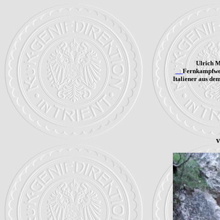
Ulrich 
Fernkampfwer
Italiener aus de
v