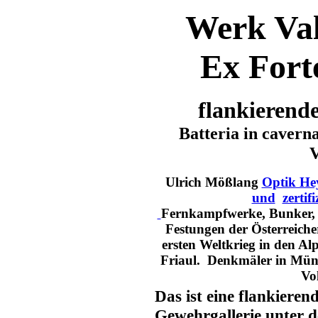
Werk Va
Ex Fort
flankierend
Batteria in caverna
V
Ulrich Mößlang
Optik He
und
zertif
Fernkampfwerke, Bunker, I
Festungen der Österreiche
ersten Weltkrieg in den Al
Friaul. Denkmäler in Mün
Vo
Das ist eine flankieren
Gewehrgallerie unter 