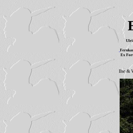
Ulr
Fernkam
Ex Fort
Ilse &