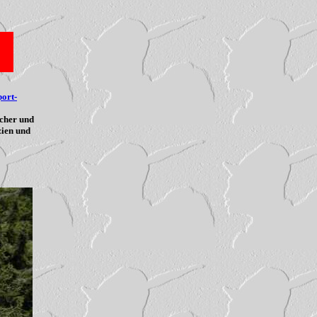
port-
icher und
zien und