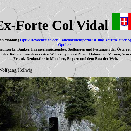
Ex-Forte Col Vidal
ich Mößlang
Optik Heydenreich
der
Tauchbrillenspezialist
und
zertifizierter S
Optiker
pfwerke, Bunker, Infanteriestützpunkte, Stellungen und Festungen der Österre
e der Italiener aus dem ersten Weltkrieg in den Alpen, Dolomiten, Verona, Vene
Friaul. Denkmäler in München, Bayern und dem Rest der Welt.
 Wolfgang Hellwig