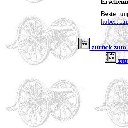
Erschein
Bestellun
hubert.fa
zurück zum I
zur