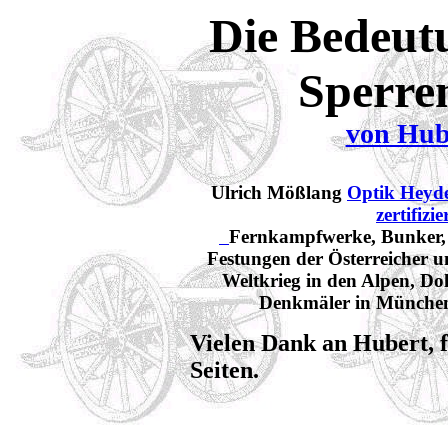
Die Bedeut
Sperre
von Hub
Ulrich Mößlang
Optik Heyde
zertifizi
Fernkampfwerke, Bunker, I
Festungen der Österreicher u
Weltkrieg in den Alpen, Do
Denkmäler in München
Vielen Dank an Hubert, 
Seiten.