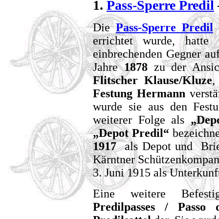
1.
Pass-Sperre Predil
Die
Pass-Sperre Predil
d
errichtet wurde, hatt
einbrechenden Gegner au
Jahre
1878
zu der Ansich
Flitscher Klause/Kluze
,
Festung Hermann
verstä
wurde sie aus den Festu
weiterer Folge als
„Dep
„Depot Predil“
bezeichne
1917
als Depot und Brie
Kärntner Schützenkompani
3. Juni 1915 als Unterkunf
Eine weitere Befest
Predilpasses / Passo 