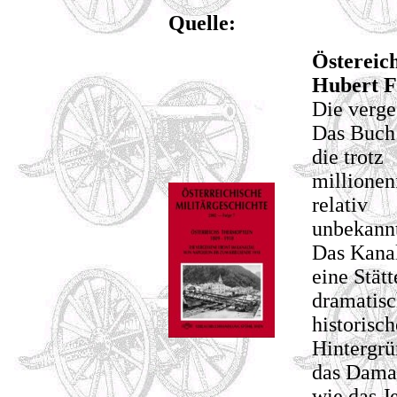
Quelle:
Östereic
Hubert F
Die verge
Das Buch 
die trotz
millionen
relativ
unbekannt
Das Kanal
eine Stätt
dramatisc
historisch
Hintergrü
das Dama
wie das J