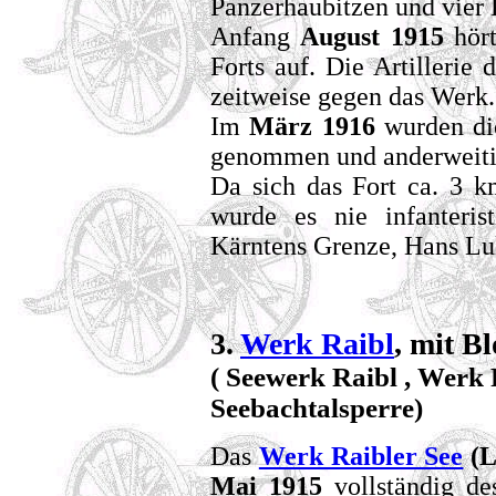
Panzerhaubitzen und vier
Anfang
August 1915
hört
Forts auf. Die Artillerie
zeitweise gegen das Werk.
Im
März 1916
wurden di
genommen und anderweiti
Da sich das Fort ca. 3 k
wurde es nie infanteris
Kärntens Grenze, Hans Luk
3.
Werk Raibl
, mit B
( Seewerk Raibl , Werk 
Seebachtalsperre)
Das
Werk Raibler See
(L
Mai 1915
vollständig de