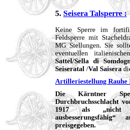
5.
Seisera Talsperre :
Keine Sperre im fortif
Feldsperre mit Stacheldr
MG Stellungen. Sie soll
eventuellen italienis
Sattel/Sella di Somdog
Seiseratal
/
Val Saisera
di
Artilleriestellung Rauhe
Die Kärntner Sp
Durchbruchsschlacht vo
1917 als „nicht 
ausbesserungsfähig“
preisgegeben.