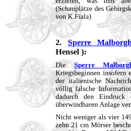
erzielen, was ihm abe
(Schauplätze des Gebirgskr
von K.Fiala)
2.
Sperre Malborgh
Hensel ):
Die
Sperre Malborg
Kriegsbeginnen insofern e
der italienische Nachri
völlig falsche Informatio
dadurch den Eindruck 
überwindbaren Anlage verm
Nicht weniger als vier 1
zehn 21 cm Mörser beschos