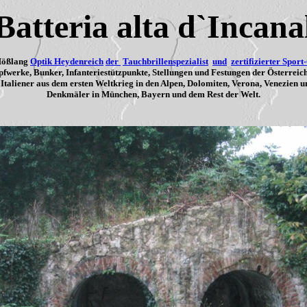
Batteria alta d`Incana
Mößlang
Optik Heydenreich
der
Tauchbrillenspezialist
und
zertifizierter Sport
werke, Bunker, Infanteriestützpunkte, Stellungen und Festungen der Österreic
 Italiener aus dem ersten Weltkrieg in den Alpen, Dolomiten, Verona, Venezien u
Denkmäler in München, Bayern und dem Rest der Welt.