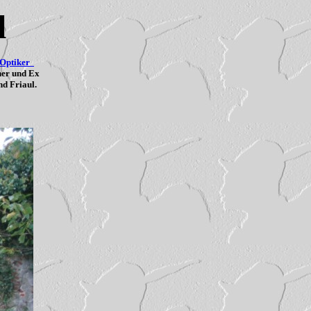
l
-Optiker
her und Ex
nd Friaul.