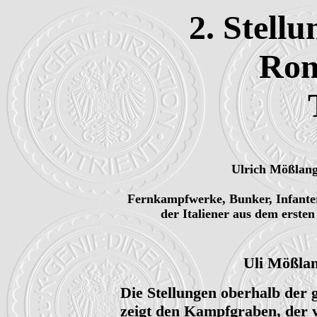
2. Stellu
Ro
Ulrich Mößlan
Fernkampfwerke, Bunker, Infanter
der Italiener aus dem erste
Uli Mößlan
Die Stellungen oberhalb der 
zeigt den Kampfgraben, der 