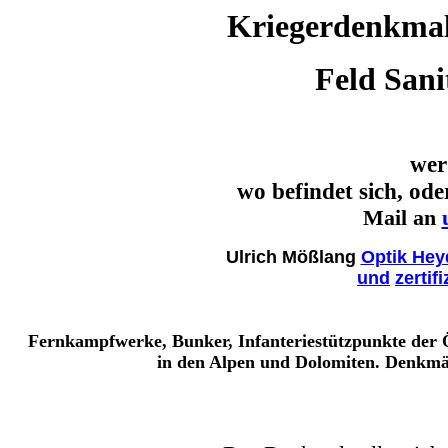
Kriegerdenkmal
Feld San
wer
wo befindet sich, od
Mail an
Ulrich Mößlang
Optik Hey
und
zertif
Fernkampfwerke, Bunker, Infanteriestützpunkte der Ö
in den Alpen und Dolomiten. Denkmä