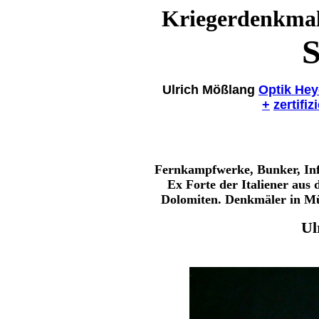
Kriegerdenkmal
S
Ulrich Mößlang
Optik Hey
+
zertifiz
Fernkampfwerke, Bunker, Inf
Ex Forte der Italiener aus
Dolomiten. Denkmäler in Mü
Ul