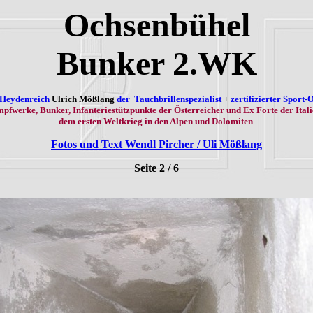
Ochsenbühel
Bunker 2.WK
 Heydenreich
Ulrich Mößlang
der
Tauchbrillenspezialist
+
zertifizierter Sport-
pfwerke, Bunker, Infanteriestützpunkte der Österreicher und Ex Forte der Itali
dem ersten Weltkrieg in den Alpen und Dolomiten
Fotos und Text Wendl Pircher / Uli Mößlang
Seite 2 / 6