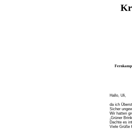
Kr
Fernkampfw
Hallo, Uli,
da ich Übers
Sicher ungew
Wir hatten g
„Grüner Brin
Dachte es int
Viele Grüße 