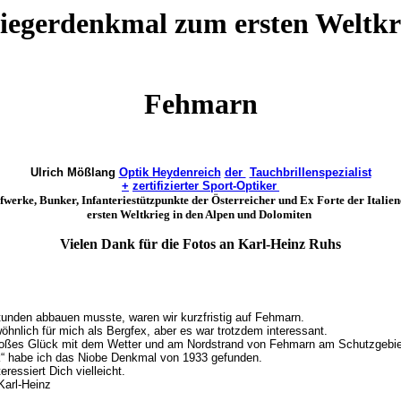
iegerdenkmal zum ersten Weltkr
Fehmarn
Ulrich Mößlang
Optik Heydenreich
der
Tauchbrillenspezialist
+
zertifizierter Sport-Optiker
erke, Bunker, Infanteriestützpunkte der Österreicher und Ex Forte der Italie
ersten Weltkrieg in den Alpen und Dolomiten
Vielen Dank für die Fotos an Karl-Heinz Ruhs
tunden abbauen musste, waren wir kurzfristig auf Fehmarn.
öhnlich für mich als Bergfex, aber es war trotzdem interessant.
roßes Glück mit dem Wetter und am Nordstrand von Fehmarn am Schutzgebie
k“ habe ich das Niobe Denkmal von 1933 gefunden.
eressiert Dich vielleicht.
Karl-Heinz