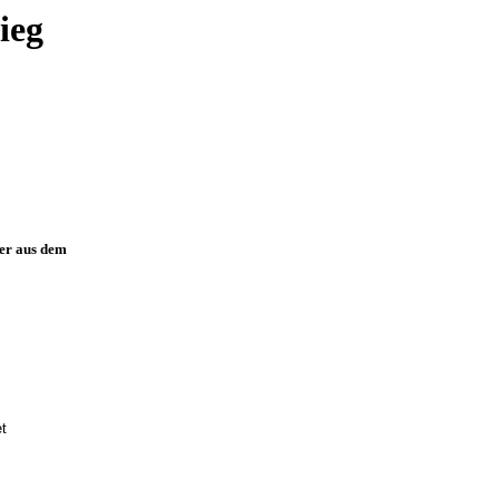
ieg
ner aus dem
t